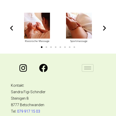
age
Klassische Massage
Sportmassage
Manuelle T
Kontakt:
Sandra Figi-Schindler
Steinigen 8
8777 Betschwanden
Tel:
079 917 15 03