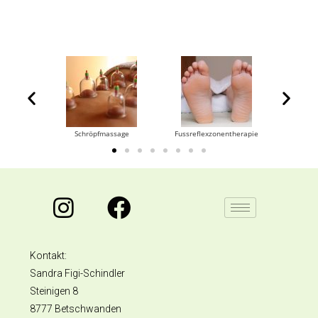
drainage
Schröpfmassage
Fussreflexzonentherapie
Co
Kontakt:
Sandra Figi-Schindler
Steinigen 8
8777 Betschwanden